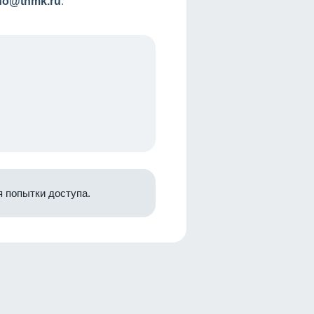
nfo@tnmk.ru
.
 попытки доступа.