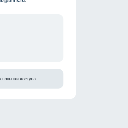
nfo@tnmk.ru
.
 попытки доступа.