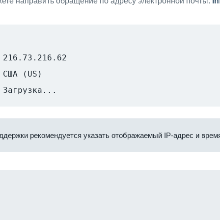
ете направить обращение по адресу электронной почты:
i
216.73.216.62
США (US)
Загрузка...
ддержки рекомендуется указать отображаемый IP-адрес и время