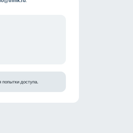
nfo@tnmk.ru
.
 попытки доступа.