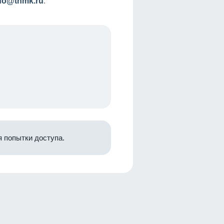
nfo@tnmk.ru
.
 попытки доступа.