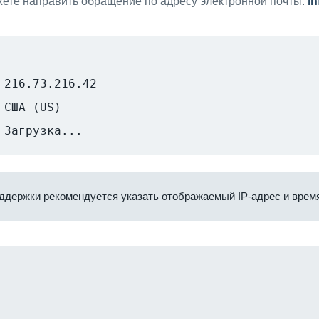
ете направить обращение по адресу электронной почты:
i
216.73.216.42
США (US)
Загрузка...
ддержки рекомендуется указать отображаемый IP-адрес и время