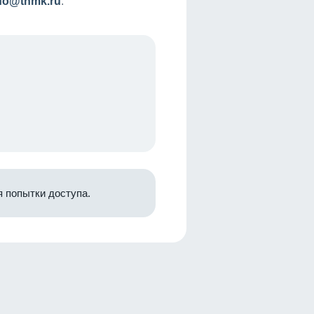
nfo@tnmk.ru
.
 попытки доступа.